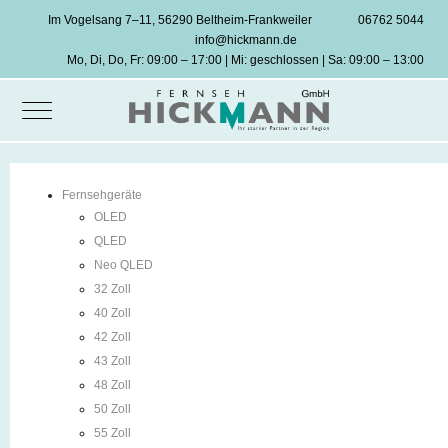
Im Vogelsang 7–11, 56290 Beltheim-Frankweiler
06762 5044
info@hickmann.de
Mo, Di, Do, Fr: 09:00 – 17:00 | Mi: geschlossen | Sa: 09:00 – 13:00
Mobile Menu Toggle
Fernsehgeräte
OLED
QLED
Neo QLED
32 Zoll
40 Zoll
42 Zoll
43 Zoll
48 Zoll
50 Zoll
55 Zoll