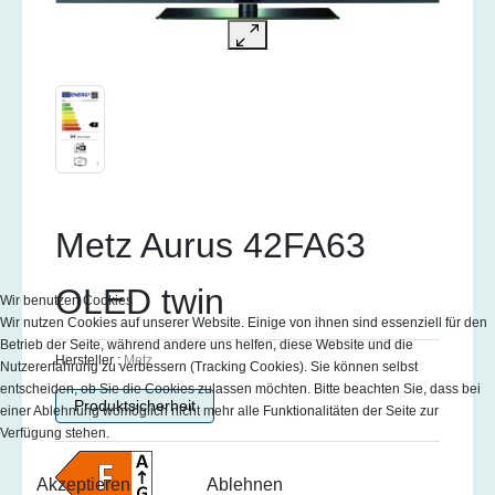
Metz Aurus 42FA63
OLED twin
Wir benutzen Cookies
Wir nutzen Cookies auf unserer Website. Einige von ihnen sind essenziell für den
Betrieb der Seite, während andere uns helfen, diese Website und die
Hersteller :
Metz
Nutzererfahrung zu verbessern (Tracking Cookies). Sie können selbst
entscheiden, ob Sie die Cookies zulassen möchten. Bitte beachten Sie, dass bei
Produktsicherheit
einer Ablehnung womöglich nicht mehr alle Funktionalitäten der Seite zur
Verfügung stehen.
Akzeptieren
Ablehnen