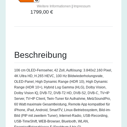
Weitere Informationen
|
Impressum
1799,00 €
Beschreibung
106 cm OLED-Fernseher, 42 Zoll, Auflösung: 3.840x2.160 Pixel,
4K Ultra HD, H.265 HEVC, 100 Hz Bildwiederholungsrate,
OLED-Panel, High Dynamic Range (HDR 10), High Dynamic
Range (HDR 10+), Hybrid Log Gamma (HLG), Dolby Vision,
Dolby Vision IQ, DVB-T2, DVB-T2 HD, DVB-S2, DVB-C, TV>IP
Server, TV>IP Client, Twin-Tuner für Aufnahme, MetzSoundPro,
60 Watt maximale Gesamtleistung, Remote App kompatibel für
iPhone, iPad, Android, SmartTV, Linux-Betriebssystem, Bild-im-
Bild (PIP mit zweitem Tuner), Internet-Radio, USB-Recording,
USB-TimeShift, WEB-Browser, Bluetooth, WLAN,
Energieeffizienzklasse F (Spektrum A bis G)