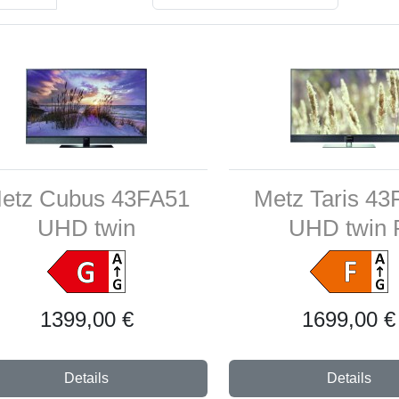
etz Cubus 43FA51
Metz Taris 4
UHD twin
UHD twin 
1399,00 €
1699,00 €
Details
Details