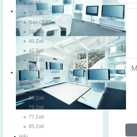
OLED
QLED
Neo QLED
32 Zoll
40 Zoll
42 Zoll
43 Zoll
M
48 Zoll
50 Zoll
55 Zoll
65 Zoll
75 Zoll
77 Zoll
85 Zoll
HiFi