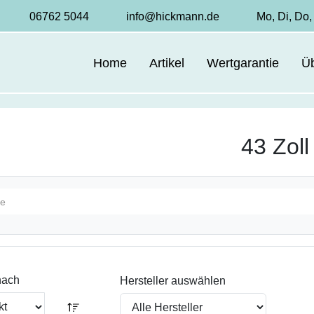
06762 5044
info@hickmann.de
Mo, Di, Do, 
Home
Artikel
Wertgarantie
Ü
43 Zoll
 nach
Hersteller auswählen