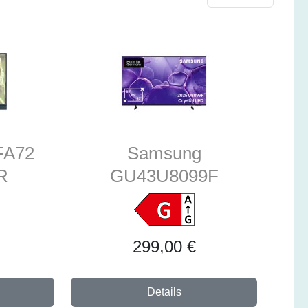
3FA72
Samsung
R
GU43U8099F
299,00 €
Details