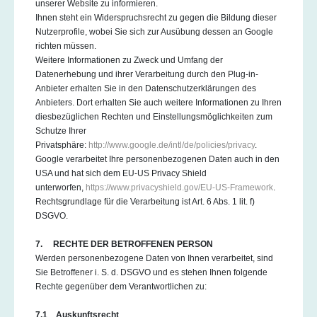
unserer Website zu informieren.
Ihnen steht ein Widerspruchsrecht zu gegen die Bildung dieser
Nutzerprofile, wobei Sie sich zur Ausübung dessen an Google
richten müssen.
Weitere Informationen zu Zweck und Umfang der
Datenerhebung und ihrer Verarbeitung durch den Plug-in-
Anbieter erhalten Sie in den Datenschutzerklärungen des
Anbieters. Dort erhalten Sie auch weitere Informationen zu Ihren
diesbezüglichen Rechten und Einstellungsmöglichkeiten zum
Schutze Ihrer
Privatsphäre:
http://www.google.de/intl/de/policies/privacy
.
Google verarbeitet Ihre personenbezogenen Daten auch in den
USA und hat sich dem EU-US Privacy Shield
unterworfen,
https://www.privacyshield.gov/EU-US-Framework
.
Rechtsgrundlage für die Verarbeitung ist Art. 6 Abs. 1 lit. f)
DSGVO.
7. RECHTE DER BETROFFENEN PERSON
Werden personenbezogene Daten von Ihnen verarbeitet, sind
Sie Betroffener i. S. d. DSGVO und es stehen Ihnen folgende
Rechte gegenüber dem Verantwortlichen zu:
7.1 Auskunftsrecht