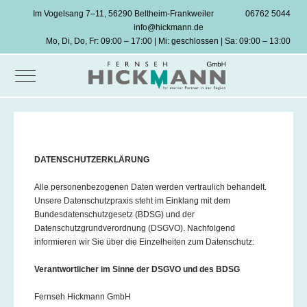
Im Vogelsang 7–11, 56290 Beltheim-Frankweiler
06762 5044
info@hickmann.de
Mo, Di, Do, Fr: 09:00 – 17:00 | Mi: geschlossen | Sa: 09:00 – 13:00
Mobile Menu Toggle
DATENSCHUTZERKLÄRUNG
Alle personenbezogenen Daten werden vertraulich behandelt.
Unsere Datenschutzpraxis steht im Einklang mit dem
Bundesdatenschutzgesetz (BDSG) und der
Datenschutzgrundverordnung (DSGVO). Nachfolgend
informieren wir Sie über die Einzelheiten zum Datenschutz:
Verantwortlicher im Sinne der DSGVO und des BDSG
Fernseh Hickmann GmbH