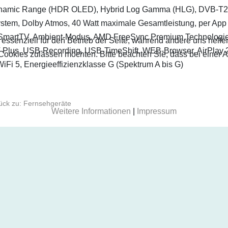
namic Range (HDR OLED), Hybrid Log Gamma (HLG), DVB-T2 H
tem, Dolby Atmos, 40 Watt maximale Gesamtleistung, per App 
SmartTV, Ambient-Modus, AMD FreeSync Premium Technologie, 
 essenziell für den Betrieb der Seite, während andere uns helf
Plus, USB-Recording, USB-TimeShift, WEB-Browser, AirPlay 2,
 Cookies zulassen möchten. Bitte beachten Sie, dass bei einer 
Fi 5, Energieeffizienzklasse G (Spektrum A bis G)
ck zu: Fernsehgeräte
Weitere Informationen
|
Impressum