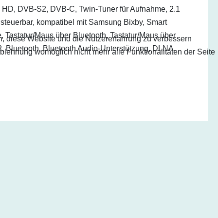
D, DVB-S2, DVB-C, Twin-Tuner für Aufnahme, 2.1
steuerbar, kompatibel mit Samsung Bixby, Smart
Tastatur/Maus über Bluetooth, Tastatur/Maus über
en, diese Website und die Nutzererfahrung zu verbessern
 Bluetooth, Bluetooth Audio-Unterstützung, DLNA,
Ablehnung womöglich nicht mehr alle Funktionalitäten der Seite