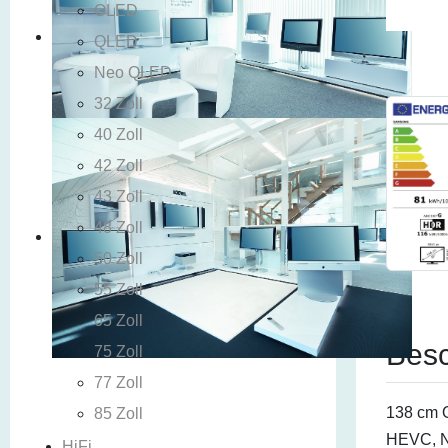
OLED
QLED
Neo QLED
32 Zoll
40 Zoll
42 Zoll
43 Zoll
48 Zoll
50 Zoll
55 Zoll
65 Zoll
Besc
75 Zoll
77 Zoll
138 cm O
85 Zoll
HEVC, N
HiFi