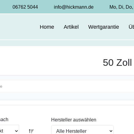
06762 5044
info@hickmann.de
Mo, Di, Do, 
Home
Artikel
Wertgarantie
Ü
50 Zoll
 nach
Hersteller auswählen