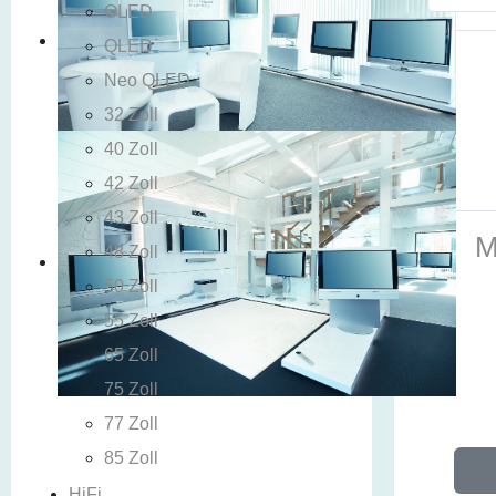
OLED
QLED
Neo QLED
32 Zoll
40 Zoll
42 Zoll
43 Zoll
M
48 Zoll
50 Zoll
55 Zoll
65 Zoll
75 Zoll
77 Zoll
85 Zoll
HiFi