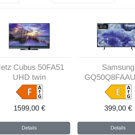
etz Cubus 50FA51
Samsung
UHD twin
GQ50Q8FAA
1599,00 €
399,00 €
Details
Details