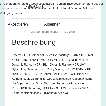
entscheiden, ob Sie die Cookies zulassen möchten. Bitte beachten Sie, dass bei
7999,00 €
einer Ablehnung womöglich nicht mehr alle Funktionalitäten der Seite zur
Verfügung stehen.
Akzeptieren
Ablehnen
Weitere Informationen
|
Impressum
Beschreibung
195 cm OLED-Fernseher, 77 Zoll, Auflösung: 3.840x2.160 Pixel,
4K Ultra HD, H.265 HEVC, UHD META-OLED-Display, High
Dynamic Range (HDR), High Dynamic Range (HDR 10+),
Hybrid Log Gamma (HLG), Dolby Vision, DVB-T2, DVB-T2 HD,
DVB-S2, DVB-C, TV>IP Server, TV>IP Client, Twin-Tuner für
Aufnahme, MetzSoundPro, 160 Watt maximale Gesamtleistung,
per App steuerbar, SmartTV, Linux-Betriebssystem, Internet-
Radio, USB-Recording, USB-TimeShift, WEB-Browser, WLAN,
Energieeffizienzklasse E (Spektrum A bis G)