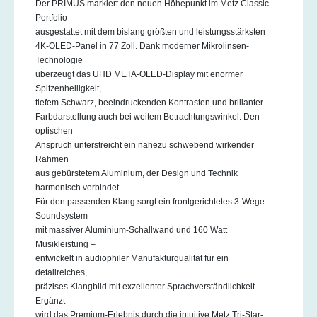
Der PRIMUS markiert den neuen Höhepunkt im Metz Classic
Portfolio –
ausgestattet mit dem bislang größten und leistungsstärksten
4K-OLED-Panel in 77 Zoll. Dank moderner Mikrolinsen-
Technologie
überzeugt das UHD META-OLED-Display mit enormer
Spitzenhelligkeit,
tiefem Schwarz, beeindruckenden Kontrasten und brillanter
Farbdarstellung auch bei weitem Betrachtungswinkel. Den
optischen
Anspruch unterstreicht ein nahezu schwebend wirkender
Rahmen
aus gebürstetem Aluminium, der Design und Technik
harmonisch verbindet.
Für den passenden Klang sorgt ein frontgerichtetes 3-Wege-
Soundsystem
mit massiver Aluminium-Schallwand und 160 Watt
Musikleistung –
entwickelt in audiophiler Manufakturqualität für ein
detailreiches,
präzises Klangbild mit exzellenter Sprachverständlichkeit.
Ergänzt
wird das Premium-Erlebnis durch die intuitive Metz Tri-Star-