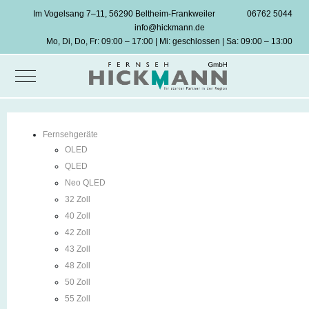
Im Vogelsang 7–11, 56290 Beltheim-Frankweiler
06762 5044
info@hickmann.de
Mo, Di, Do, Fr: 09:00 – 17:00 | Mi: geschlossen | Sa: 09:00 – 13:00
Mobile Menu Toggle
Fernsehgeräte
OLED
QLED
Neo QLED
32 Zoll
40 Zoll
42 Zoll
43 Zoll
48 Zoll
50 Zoll
55 Zoll