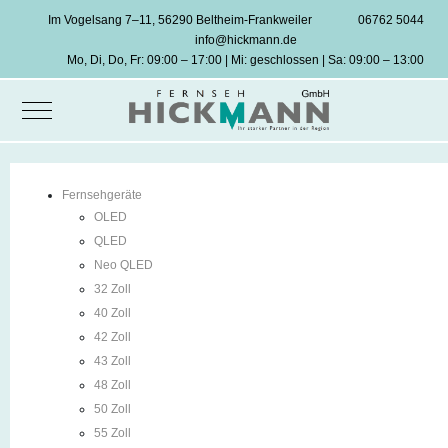
Im Vogelsang 7–11, 56290 Beltheim-Frankweiler
06762 5044
info@hickmann.de
Mo, Di, Do, Fr: 09:00 – 17:00 | Mi: geschlossen | Sa: 09:00 – 13:00
Mobile Menu Toggle
Fernsehgeräte
OLED
QLED
Neo QLED
32 Zoll
40 Zoll
42 Zoll
43 Zoll
48 Zoll
50 Zoll
55 Zoll