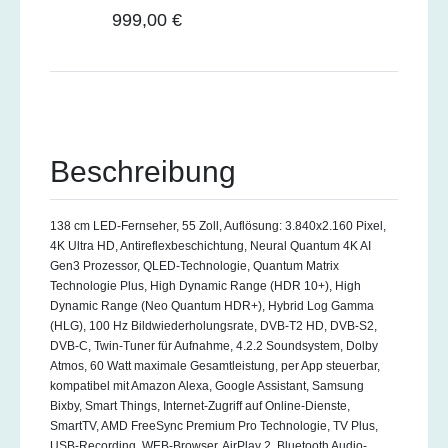
999,00 €
Beschreibung
138 cm LED-Fernseher, 55 Zoll, Auflösung: 3.840x2.160 Pixel,
4K Ultra HD, Antireflexbeschichtung, Neural Quantum 4K AI
Gen3 Prozessor, QLED-Technologie, Quantum Matrix
Technologie Plus, High Dynamic Range (HDR 10+), High
Dynamic Range (Neo Quantum HDR+), Hybrid Log Gamma
(HLG), 100 Hz Bildwiederholungsrate, DVB-T2 HD, DVB-S2,
DVB-C, Twin-Tuner für Aufnahme, 4.2.2 Soundsystem, Dolby
Atmos, 60 Watt maximale Gesamtleistung, per App steuerbar,
kompatibel mit Amazon Alexa, Google Assistant, Samsung
Bixby, Smart Things, Internet-Zugriff auf Online-Dienste,
SmartTV, AMD FreeSync Premium Pro Technologie, TV Plus,
USB-Recording, WEB-Browser, AirPlay 2, Bluetooth Audio-