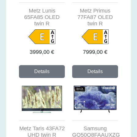
Metz Lunis
Metz Primus
65FA85 OLED
77FA87 OLED
twin R
twin R
3999,00 €
7999,00 €
Details
Details
Metz Taris 43FA72
Samsung
UHD twin R
GQ50Q8FAAUXZG