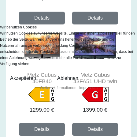
Details
Details
Wir benutzen Cookies
Wir nutzen Cookies auf unserer Website. Einige von ihnen sind essenziell für den
Betrieb der Seite, während andere uns helfen, diese Website und die
Nutzererfahrung zu verbessern (Tracking Cookies). Sie können selbst
entscheiden, ob Sie die Cookies zulassen möchten. Bitte beachten Sie, dass bei
einer Ablehnung womöglich nicht mehr alle Funktionalitäten der Seite zur
Verfügung stehen.
Metz Cubus
Metz Cubus
Akzeptieren
Ablehnen
40FB40
43FA51 UHD twin
Weitere Informationen
|
Impressum
1299,00 €
1399,00 €
Details
Details