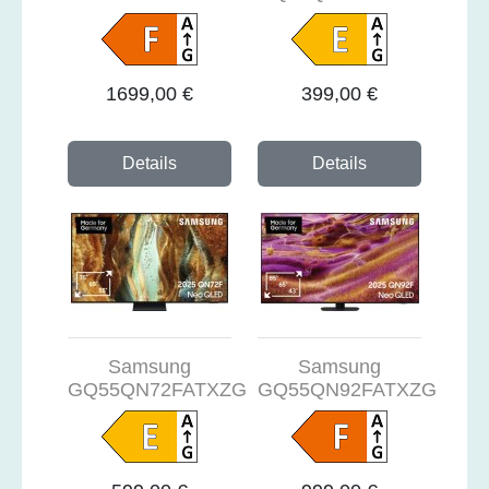
1699,00 €
399,00 €
Details
Details
Samsung
Samsung
GQ55QN72FATXZG
GQ55QN92FATXZG