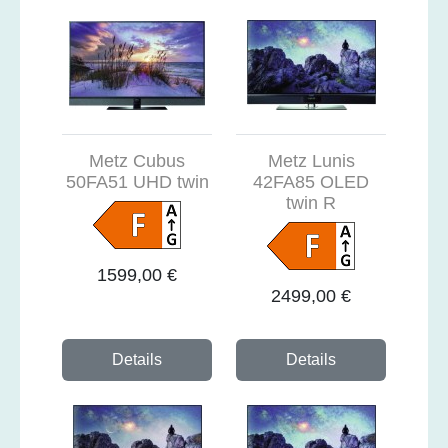
Metz Cubus
Metz Lunis
50FA51 UHD twin
42FA85 OLED
twin R
1599,00 €
2499,00 €
Details
Details