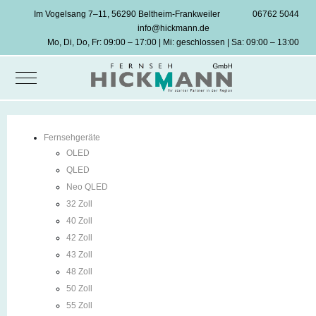
Im Vogelsang 7–11, 56290 Beltheim-Frankweiler
06762 5044
info@hickmann.de
Mo, Di, Do, Fr: 09:00 – 17:00 | Mi: geschlossen | Sa: 09:00 – 13:00
Mobile Menu Toggle
Fernsehgeräte
OLED
QLED
Neo QLED
32 Zoll
40 Zoll
42 Zoll
43 Zoll
48 Zoll
50 Zoll
55 Zoll